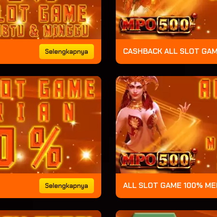
CASHBACK ALL SLOT GAM
Selengkapnya
ALL SLOT GAME 100% ME
Selengkapnya