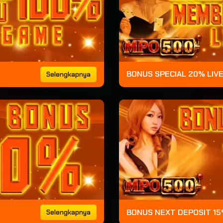
BONUS SPECIAL 20% LIVE
Selengkapnya
BONUS NEXT DEPOSIT 1
Selengkapnya