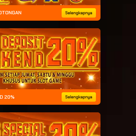
POTONGAN
Selengkapnya
D 20%
Selengkapnya