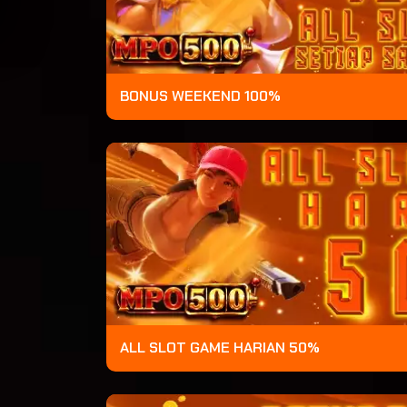
BONUS WEEKEND 100%
ALL SLOT GAME HARIAN 50%