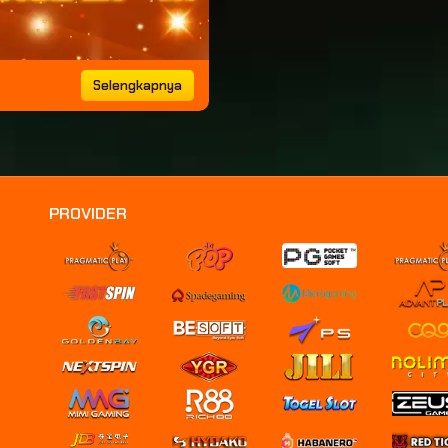
Selengkapnya
PROVIDER