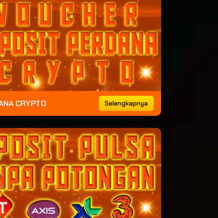
ANA CRYPTO
Selengkapnya