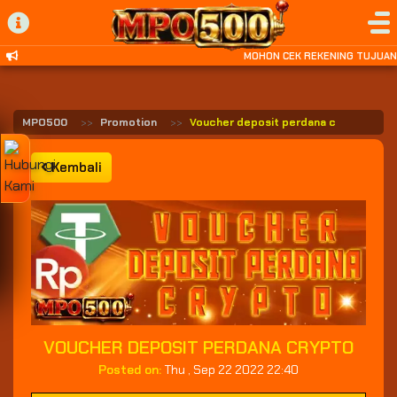
MOHON CEK REKENING TUJUAN YA
MPO500
Promotion
Voucher deposit perdana crypto
Kembali
VOUCHER DEPOSIT PERDANA CRYPTO
Posted on:
Thu , Sep 22 2022 22:40